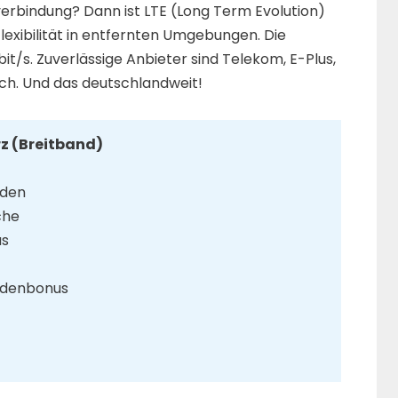
verbindung? Dann ist LTE (Long Term Evolution)
Flexibilität in entfernten Umgebungen. Die
it/s. Zuverlässige Anbieter sind Telekom, E-Plus,
lich. Und das deutschlandweit!
rz (Breitband)
nden
che
us
undenbonus