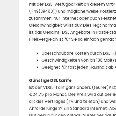
mit der DSL-Verfügbarkeit an diesem Ort? 
(+49(39483)) und möglicherweise Postleitz
zusammen. Nur Internet oder auch Festne
Geschwindigkeit willst du? Dies liegt norma
ist das Gesamt-DSL Angebote in Postleitzah
Preisvergleich ist für Sie so einfach gemach
Überschaubare Kosten durch DSL-Fl
Geschwindigkeiten von bis 130 Mbit/s
Geeignet für fast jeden Haushalt ab 
Günstige DSL tarife
Ist der VDSL-Tarif ganz anders (teurer)? DS
€24,75 pro Monat. Der Preis wird auf der B
art des Vertrages (TV und telefon) und we
Anforderungen? Ein Standard Internet-Abo 
Gut genug für den Alltags-Surfer der das In