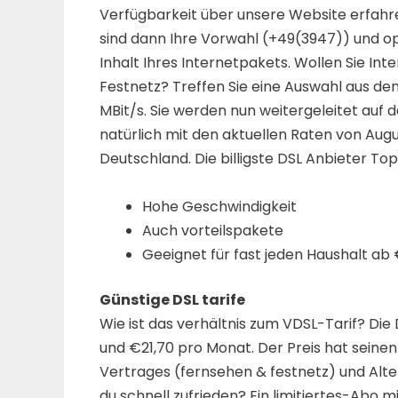
Verfügbarkeit über unsere Website erfahr
sind dann Ihre Vorwahl (+49(3947)) und o
Inhalt Ihres Internetpakets. Wollen Sie In
Festnetz? Treffen Sie eine Auswahl aus den
MBit/s. Sie werden nun weitergeleitet auf d
natürlich mit den aktuellen Raten von Augu
Deutschland. Die billigste DSL Anbieter Top
Hohe Geschwindigkeit
Auch vorteilspakete
Geeignet für fast jeden Haushalt ab 
Günstige DSL tarife
Wie ist das verhältnis zum VDSL-Tarif? Die 
und €21,70 pro Monat. Der Preis hat seine
Vertrages (fernsehen & festnetz) und Alter
du schnell zufrieden? Ein limitiertes-Abo m