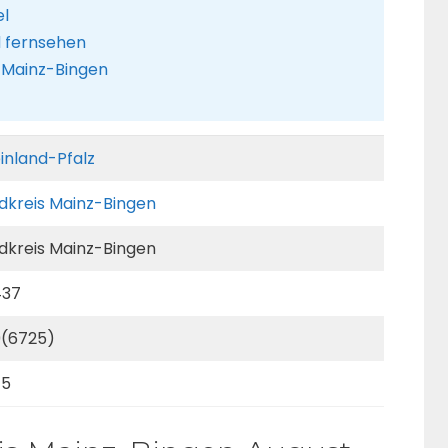
el
d fernsehen
s Mainz-Bingen
inland-Pfalz
dkreis Mainz-Bingen
dkreis Mainz-Bingen
437
(6725)
75