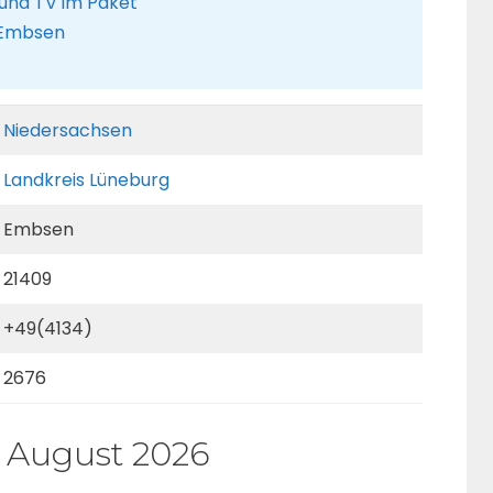
 und TV im Paket
r Embsen
Niedersachsen
Landkreis Lüneburg
Embsen
21409
+49(4134)
2676
 August 2026