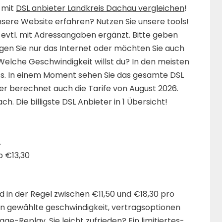
 mit
DSL anbieter Landkreis Dachau vergleichen
!
sere Website erfahren? Nutzen Sie unsere tools!
evtl. mit Adressangaben ergänzt. Bitte geben
igen Sie nur das Internet oder möchten Sie auch
Welche Geschwindigkeit willst du? In den meisten
t/s. In einem Moment sehen Sie das gesamte DSL
er berechnet auch die Tarife von August 2026.
ch. Die billigste DSL Anbieter in 1 Übersicht!
.
b €13,30
d in der Regel zwischen €11,50 und €18,30 pro
von gewählte geschwindigkeit, vertragsoptionen
ge-Replay. Sie leicht zufrieden? Ein limitiertes-