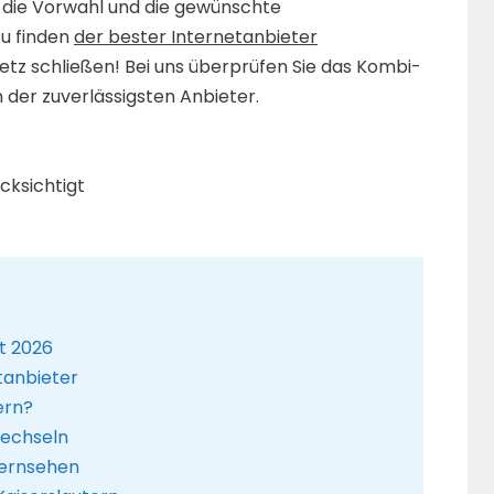
 die Vorwahl und die gewünschte
zu finden
der bester Internetanbieter
etz schließen! Bei uns überprüfen Sie das Kombi-
 der zuverlässigsten Anbieter.
ksichtigt
st 2026
tanbieter
ern?
wechseln
fernsehen