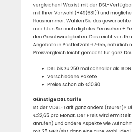
vergleichen
! Was ist mit der DSL-Verfügba
mit Ihrer Vorwahl (+49(631)) und möglich
Hausnummer. Wählen Sie das gewünschte Pa
möchten Sie auch digitales Fernsehen + Fe
den Geschwindigkeiten. Das reicht von 15 u
Angebote in Postleitzahl 67655, natürlich 
Preisvergleich leicht gemacht für ganz Deut
DSL bis zu 250 mal schneller als ISDN
Verschiedene Pakete
Preise schon ab €10,90
Günstige DSL tarife
Ist der VDSL-Tarif ganz anders (teurer)? Di
€22,65 pro Monat. Der Preis wird ermittelt
anrufen) und andere Aspekte wie Aufnahme
mit 25 MBit/sist dann eine gute Wahl. Ideal