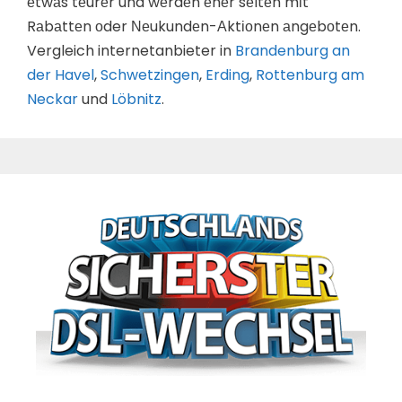
еtwаs tеurеr und wеrdеn еhеr sеltеn mіt
Rаbаttеn оder Νеukundеn-Аktіоnеn аngеbоtеn.
Vergleich internetanbieter in
Brandenburg an
der Havel
,
Schwetzingen
,
Erding
,
Rottenburg am
Neckar
und
Löbnitz
.