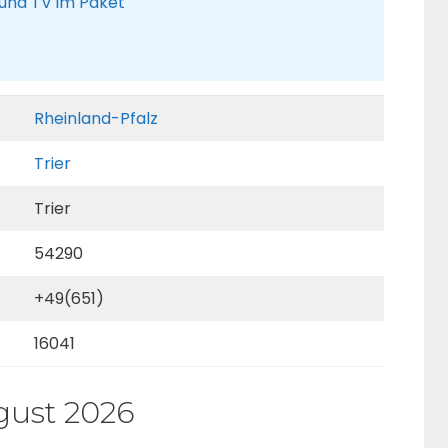
 und TV im Paket
Rheinland-Pfalz
Trier
Trier
54290
+49(651)
16041
gust 2026