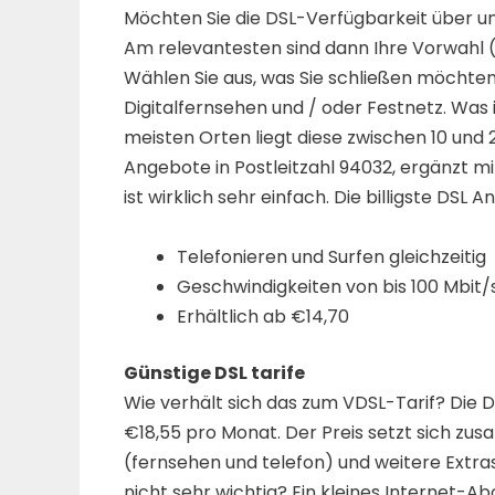
Möchten Sie die DSL-Verfügbarkeit über un
Am relevantesten sind dann Ihre Vorwahl (
Wählen Sie aus, was Sie schließen möchten
Digitalfernsehen und / oder Festnetz. Was 
meisten Orten liegt diese zwischen 10 und 
Angebote in Postleitzahl 94032, ergänzt mi
ist wirklich sehr einfach. Die billigste DSL 
Telefonieren und Surfen gleichzeitig
Geschwindigkeiten von bis 100 Mbit/s
Erhältlich ab €14,70
Günstige DSL tarife
Wie verhält sich das zum VDSL-Tarif? Die DS
€18,55 pro Monat. Der Preis setzt sich zus
(fernsehen und telefon) und weitere Extras 
nicht sehr wichtig? Ein kleines Internet-Ab