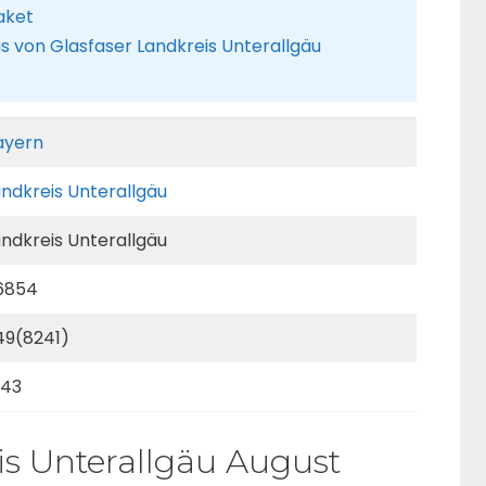
aket
us von Glasfaser Landkreis Unterallgäu
ayern
andkreis Unterallgäu
andkreis Unterallgäu
6854
49(8241)
443
is Unterallgäu August