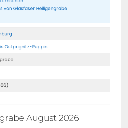
d fernsehen
us von Glasfaser Heiligengrabe
nburg
is Ostprignitz-Ruppin
ngrabe
966)
ngrabe August 2026