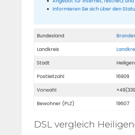
Angebot für Internet, festnetz un
Informieren Sie sich über den Stat
Bundesland
Brande
Landkreis
Landkre
Stadt
Heilige
Postleitzahl
16909
Vorwahl
+49(33
Bewohner (PLZ)
19607
DSL vergleich Heilige