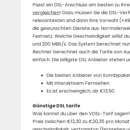
Passt ein DSL-Anschluss am besten zu Ihrer
vergleichen
! Dazu müssen Sie die DSL-Verf
relevantesten sind dann Ihre Vorwahl (+4
die gewünschten Dienste aus. Normalerweise
Festnetz. Welche Geschwindigkeit willst du
und 200 MBit/s. Das System berechnet nun 
Rechner berechnet auch die Tarife von Augu
einfach. Die billigste DSL Anbieter stehen 
Die besten Anbieter von Kombipakete
Mit interaktivem Fernsehen
Es ist erschwinglich, ab €13,50
Günstige DSL tarife
Was kannst du über den VDSL-Tarif sagen? 
Preis zwischen €12,30 zu €20,35 pro Monat. 
geschwindigkeit, vertragstyp (fernsehen un