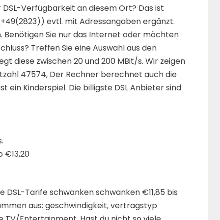
er DSL-Verfügbarkeit an diesem Ort? Das ist
 (+49(2823)) evtl. mit Adressangaben ergänzt.
. Benötigen Sie nur das Internet oder möchten
chluss? Treffen Sie eine Auswahl aus den
egt diese zwischen 20 und 200 MBit/s. Wir zeigen
tzahl 47574, Der Rechner berechnet auch die
t ein Kinderspiel. Die billigste DSL Anbieter sind
.
b €13,20
Die DSL-Tarife schwanken schwanken €11,85 bis
sammen aus: geschwindigkeit, vertragstyp
 TV/Entertainment. Hast du nicht so viele