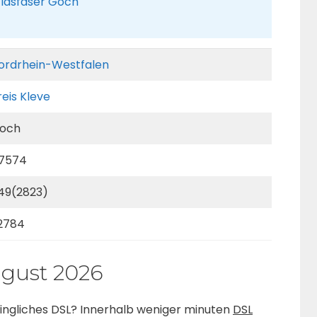
 Glasfaser Goch
ordrhein-Westfalen
reis Kleve
och
7574
49(2823)
2784
ugust 2026
hwingliches DSL? Innerhalb weniger minuten
DSL