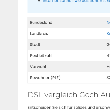
Internet schnell wie das Licht mit
Bundesland
N
Landkreis
K
Stadt
G
Postleitzahl
4
Vorwahl
+
Bewohner (PLZ)
3
DSL vergleich Goch A
Entscheiden Sie sich für solides und ersc